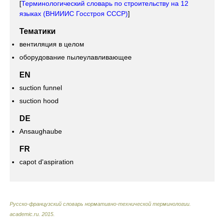
[
Терминологический словарь по строительству на 12
языках (ВНИИИС Госстроя СССР)
]
Тематики
вентиляция в целом
оборудование пылеулавливающее
EN
suction funnel
suction hood
DE
Ansaughaube
FR
capot d'aspiration
Русско-французский словарь нормативно-технической терминологии
.
academic.ru
.
2015
.