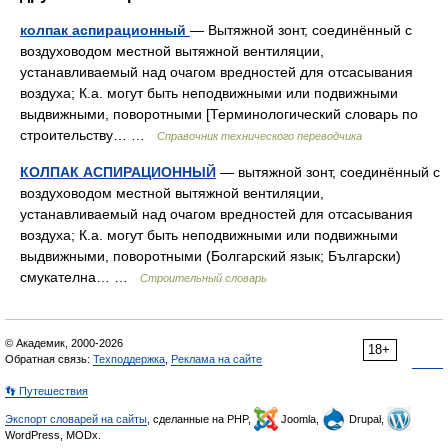
колпак аспирационный
— Вытяжной зонт, соединённый с
воздуховодом местной вытяжной вентиляции,
устанавливаемый над очагом вредностей для отсасывания
воздуха; К.а. могут быть неподвижными или подвижными
выдвижными, поворотными [Терминологический словарь по
строительству… …
Справочник технического переводчика
КОЛПАК АСПИРАЦИОННЫЙ
— вытяжной зонт, соединённый с
воздуховодом местной вытяжной вентиляции,
устанавливаемый над очагом вредностей для отсасывания
воздуха; К.а. могут быть неподвижными или подвижными
выдвижными, поворотными (Болгарский язык; Български)
смукателна… …
Строительный словарь
© Академик, 2000-2026
18+
Обратная связь:
Техподдержка
,
Реклама на сайте
👣 Путешествия
Экспорт словарей на сайты
, сделанные на PHP,
Joomla,
Drupal,
WordPress, MODx.